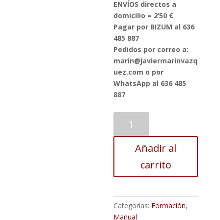
ENVÍOS directos a
domicilio = 2’50 €
Pagar por BIZUM al 636
485 887
Pedidos por correo a:
marin@javiermarinvazq
uez.com o por
WhatsApp al 636 485
887
Capacitación
Pedagógica
para
Añadir al
la
Formación
carrito
Política.
cantidad
Categorías:
Formación
,
Manual